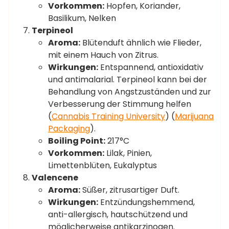
Vorkommen:
Hopfen, Koriander,
Basilikum, Nelken
Terpineol
Aroma:
Blütenduft ähnlich wie Flieder,
mit einem Hauch von Zitrus.
Wirkungen:
Entspannend, antioxidativ
und antimalarial. Terpineol kann bei der
Behandlung von Angstzuständen und zur
Verbesserung der Stimmung helfen​
(
Cannabis Training University
)​​ (
Marijuana
Packaging
)​.
Boiling Point:
217°C
Vorkommen:
Lilak, Pinien,
Limettenblüten, Eukalyptus
Valencene
Aroma:
Süßer, zitrusartiger Duft.
Wirkungen:
Entzündungshemmend,
anti-allergisch, hautschützend und
möglicherweise antikarzinogen.