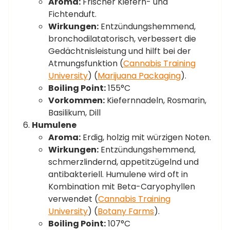
Aroma:
Frischer Kiefern- und
Fichtenduft.
Wirkungen:
Entzündungshemmend,
bronchodilatatorisch, verbessert die
Gedächtnisleistung und hilft bei der
Atmungsfunktion​ (
Cannabis Training
University
)​​ (
Marijuana Packaging
)​.
Boiling Point:
155°C
Vorkommen:
Kiefernnadeln, Rosmarin,
Basilikum, Dill
Humulene
Aroma:
Erdig, holzig mit würzigen Noten.
Wirkungen:
Entzündungshemmend,
schmerzlindernd, appetitzügelnd und
antibakteriell. Humulene wird oft in
Kombination mit Beta-Caryophyllen
verwendet​ (
Cannabis Training
University
)​​ (
Botany Farms
)​.
Boiling Point:
107°C