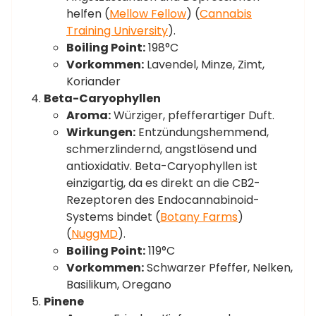
helfen​ (
Mellow Fellow
)​​ (
Cannabis
Training University
)​.
Boiling Point:
198°C
Vorkommen:
Lavendel, Minze, Zimt,
Koriander
Beta-Caryophyllen
Aroma:
Würziger, pfefferartiger Duft.
Wirkungen:
Entzündungshemmend,
schmerzlindernd, angstlösend und
antioxidativ. Beta-Caryophyllen ist
einzigartig, da es direkt an die CB2-
Rezeptoren des Endocannabinoid-
Systems bindet​ (
Botany Farms
)​​
(
NuggMD
)​.
Boiling Point:
119°C
Vorkommen:
Schwarzer Pfeffer, Nelken,
Basilikum, Oregano
Pinene