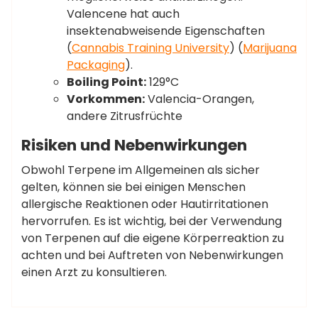
Valencene hat auch
insektenabweisende Eigenschaften​
(
Cannabis Training University
)​​ (
Marijuana
Packaging
)​.
Boiling Point:
129°C
Vorkommen:
Valencia-Orangen,
andere Zitrusfrüchte
Risiken und Nebenwirkungen
Obwohl Terpene im Allgemeinen als sicher
gelten, können sie bei einigen Menschen
allergische Reaktionen oder Hautirritationen
hervorrufen. Es ist wichtig, bei der Verwendung
von Terpenen auf die eigene Körperreaktion zu
achten und bei Auftreten von Nebenwirkungen
einen Arzt zu konsultieren.
,
,
,
Angstlinderung
Cannabidiol
CBD
CBD E-
,
,
,
,
Commerce
CBD Öl
CBD Produkte
CBD Risiken
,
,
admin
medizinisches CBD
Schmerzlinderung
SEO