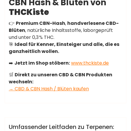
CBN Hash & Blüten von
THCKiste
👉
Premium CBN-Hash
,
handverlesene CBD-
Blüten
, natürliche Inhaltsstoffe, laborgeprüft
und unter 0,3 % THC.
🎯
Ideal für Kenner, Einsteiger und alle, die es
ganzheitlich wollen.
➡️
Jetzt im Shop stöbern:
www.thckiste.de
🛒
Direkt zu unseren CBD & CBN Produkten
wechseln:
→ CBD & CBN Hash / Blüten kaufen
,
,
medizinische Terpene
Schmerzlinderung
SEO
,
,
,
Strategien
Terpene
Terpene E-Commerce
admin
,
,
Terpene Risiken
Terpenöle
Terpenprodukte
Anleitungen
Umfassender Leitfaden zu Terpenen: