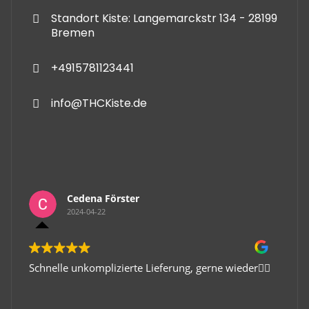
Standort Kiste: Langemarckstr 134 - 28199
Bremen
+4915781123441
info@THCKiste.de
Cedena Förster
2024-04-22
Schnelle unkomplizierte Lieferung, gerne wieder👍🏻
Gute 
Viele