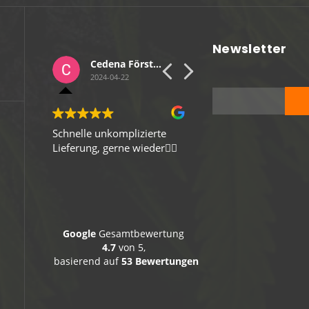
werden
Newsletter
Hanseatisches Medienbüro
Cedena Förster
Sebastian Wulf
2024-04-22
2024-04-13
ich!
Schnelle unkomplizierte
Gute Verpackung, schne
Lieferung, gerne wieder👍🏻
Versand, Top-Ware. Vie
Dank
Google
Gesamtbewertung
4.7
von 5,
basierend auf
53 Bewertungen