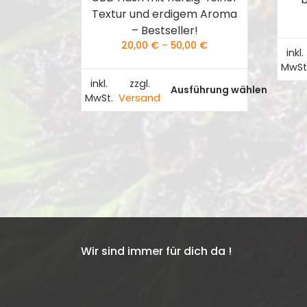
Textur und erdigem Aroma
– Bestseller!
20,00
€
–
50,00
€
inkl.
MwSt
inkl.
zzgl.
Ausführung wählen
Dieses
MwSt.
Versand
Produkt
weist
mehrere
Varianten
auf.
Die
Optionen
können
auf
Wir sind immer für dich da !
der
Produktseite
gewählt