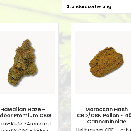
Hawaiian Haze –
Moroccan Hash
ndoor Premium CBG
CBD/CBN Pollen ~ 4
Cannabinoide
trus-Kiefer-Aroma mit
Hellbraunes CBD-Hash 
is zu 9% CBG – Indoor