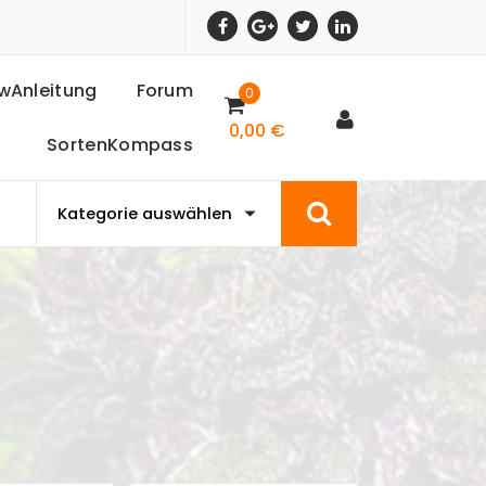
wAnleitung
Forum
0
0,00
€
SortenKompass