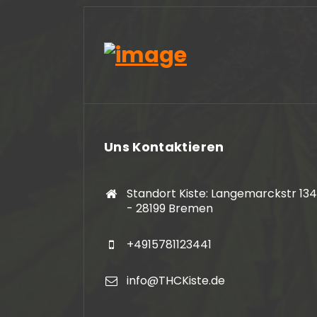
werden
2024-05-13
Sehr kundenfreundl
Uns Kontaktieren
Standort Kiste: Langemarckstr 134
- 28199 Bremen
+4915781123441
info@THCKiste.de