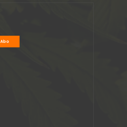
Jonas Augustin
anne o shaughnessy
2024-04-03
2024-02-01
ller
Produkt kam wie beschrieben
Alles super !!
len
und schnell an.