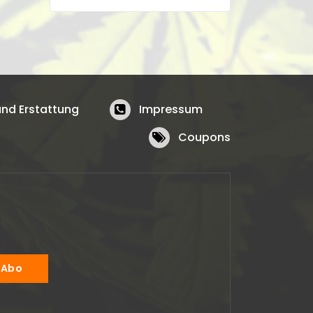
nd Erstattung
Impressum
Coupons
Jonas Augustin
anne o shaughnessy
2024-04-03
2024-02-01
ller
Produkt kam wie beschrieben
Alles super !!