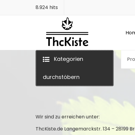
Zum
8.924 hits
Inhalt
springen
H
o
Finest Quality
Kategorien
durchstöbern
Wir sind zu erreichen unter:
ThcKiste.de Langemarckstr. 134 – 28199 