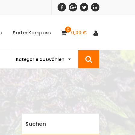
0
m
S
o
r
t
e
n
K
o
m
p
a
s
s
0,00
€
Suchen