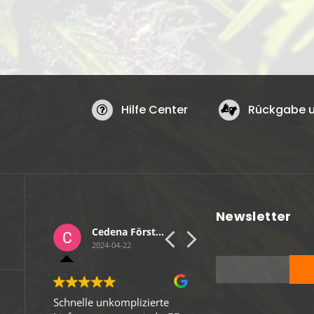
Hilfe Center
Rückgabe u
Newsletter
Hanseatisches Medienbüro
Cedena Förster
Sebastian Wulf
2024-04-22
2024-04-13
ich!
Schnelle unkomplizierte
Gute Verpackung, schne