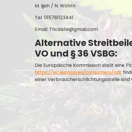
M. Ijjeh / N. Wöhrn
Tel: 015781123441
Email: Thckiste@gmail.com
Alternative Streitbei
VO und § 36 VSBG:
Die Europäische Kommission stellt eine Pla
https://ec.europa.eu/consumers/odr
find
einer Verbraucherschlichtungsstelle sind w