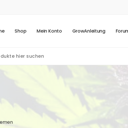
m
e
S
h
o
p
M
e
i
n
K
o
n
t
o
G
r
o
w
A
n
l
e
i
t
u
n
g
F
o
r
u
Bremen