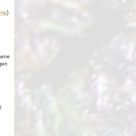
rms
)​​
nene
gen
l