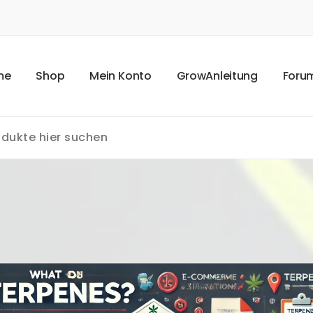
m
e
S
h
o
p
M
e
i
n
K
o
n
t
o
G
r
o
w
A
n
l
e
i
t
u
n
g
F
o
r
u