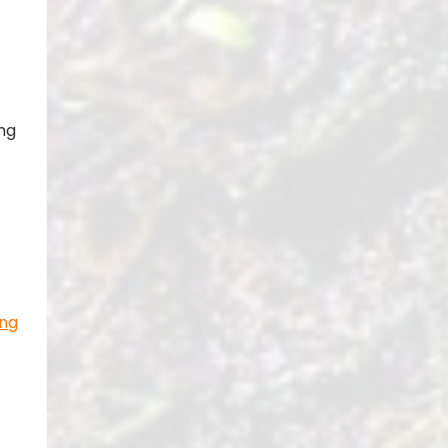
ng
ing