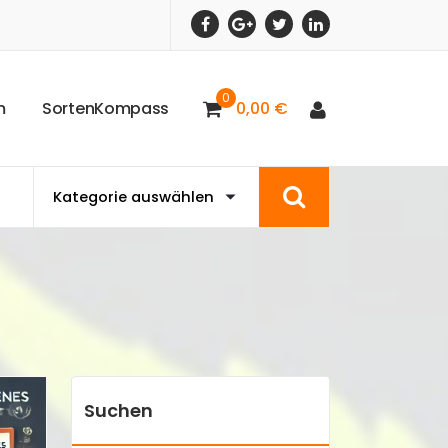
0
m
S
o
r
t
e
n
K
o
m
p
a
s
s
0,00
€
Suchen