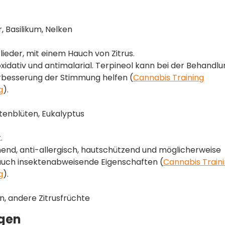
, Basilikum, Nelken
lieder, mit einem Hauch von Zitrus.
idativ und antimalarial. Terpineol kann bei der Behandlu
besserung der Stimmung helfen​ (
Cannabis Training
g
)​.
ettenblüten, Eukalyptus
.
d, anti-allergisch, hautschützend und möglicherweise
auch insektenabweisende Eigenschaften​ (
Cannabis Train
g
)​.
, andere Zitrusfrüchte
ngen