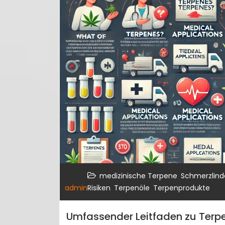
,
medizinische Terpene
Schmerzlind
,
,
admin
Risiken
Terpenöle
Terpenprodukte
Umfassender Leitfaden zu Terpe