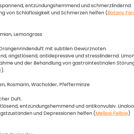
tspannend, entzündungshemmend und schmerzlindernd.
g von Schlaflosigkeit und Schmerzen helfen​ (
Botany Fa
mian, Lemongrass
 Orangenrindenduft mit subtilen Gewürznoten.
d, angstlösend, antidepressive und stresslindernd. Limo
ahme und der Behandlung von gastrointestinalen Störun
D
)​.
en, Rosmarin, Wacholder, Pfefferminze
cher Duft.
lösend, entzündungshemmend und antikonvulsiv. Linaloo
gstzuständen und Depressionen helfen​ (
Mellow Fellow
)​​