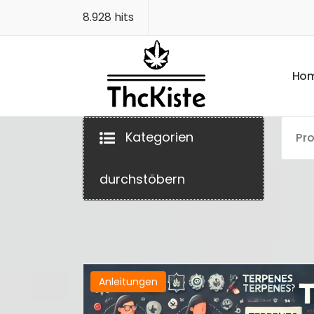
Zum
8.928 hits
Inhalt
springen
H
o
Finest Quality
Kategorien
durchstöbern
Anleitungen