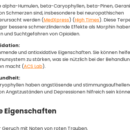
e alpha-Humulen, beta-Caryophyllen, beta-Pinen, Gerani
 von Schmerzen sind, insbesondere bei neuropathischen
rursacht werden​ (
MedXpress
)​​ (
High Times
)​. Diese Ter
sogar bessere schmerzlindernde Effekte als Morphin habe
n und Suchtgefahren von Opioiden.
idation:
nde und antioxidative Eigenschaften. Sie können helfe
unsystem zu stärken, was sie nützlich bei der Behandlu
n macht​ (
ACS Lab
)​.
undheit:
Caryophyllen haben angstlösende und stimmungsaufhelle
on Angstzuständen und Depressionen hilfreich sein könne
e Eigenschaften
r Geruch mit Noten von roten Trauben.