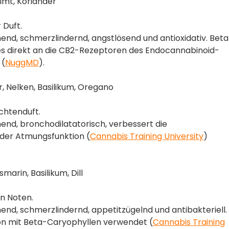
imt, Koriander
 Duft.
, schmerzlindernd, angstlösend und antioxidativ. Beta
a es direkt an die CB2-Rezeptoren des Endocannabinoid-
​ (
NuggMD
)​.
, Nelken, Basilikum, Oregano
ichtenduft.
d, bronchodilatatorisch, verbessert die
 der Atmungsfunktion​ (
Cannabis Training University
)​​
marin, Basilikum, Dill
en Noten.
, schmerzlindernd, appetitzügelnd und antibakteriell.
on mit Beta-Caryophyllen verwendet​ (
Cannabis Training