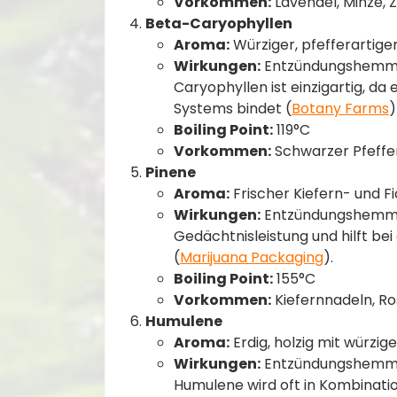
Vorkommen:
Lavendel, Minze, Z
Beta-Caryophyllen
Aroma:
Würziger, pfefferartiger
Wirkungen:
Entzündungshemmend
Caryophyllen ist einzigartig, d
Systems bindet​ (
Botany Farms
)​
Boiling Point:
119°C
Vorkommen:
Schwarzer Pfeffer
Pinene
Aroma:
Frischer Kiefern- und F
Wirkungen:
Entzündungshemmen
Gedächtnisleistung und hilft bei
(
Marijuana Packaging
)​.
Boiling Point:
155°C
Vorkommen:
Kiefernnadeln, Ros
Humulene
Aroma:
Erdig, holzig mit würzig
Wirkungen:
Entzündungshemmend
Humulene wird oft in Kombinati