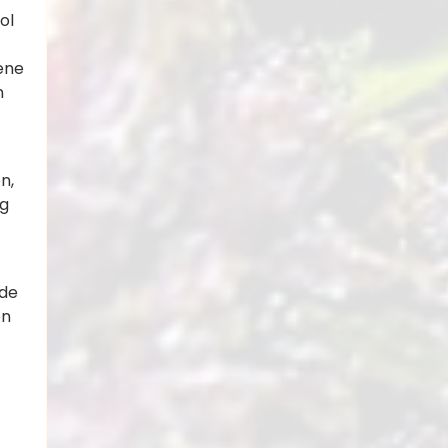
ol
pene
n
n,
ng
nde
n​