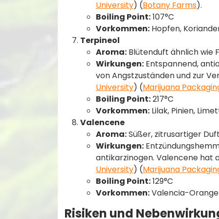
University
)​​ (
Botany Farms
)​.
Boiling Point:
107°C
Vorkommen:
Hopfen, Koriander
Terpineol
Aroma:
Blütenduft ähnlich wie F
Wirkungen:
Entspannend, antiox
von Angstzuständen und zur Ver
University
)​​ (
Marijuana Packagin
Boiling Point:
217°C
Vorkommen:
Lilak, Pinien, Lim
Valencene
Aroma:
Süßer, zitrusartiger Duft
Wirkungen:
Entzündungshemmen
antikarzinogen. Valencene hat 
University
)​​ (
Marijuana Packagin
Boiling Point:
129°C
Vorkommen:
Valencia-Orangen
Risiken und Nebenwirku