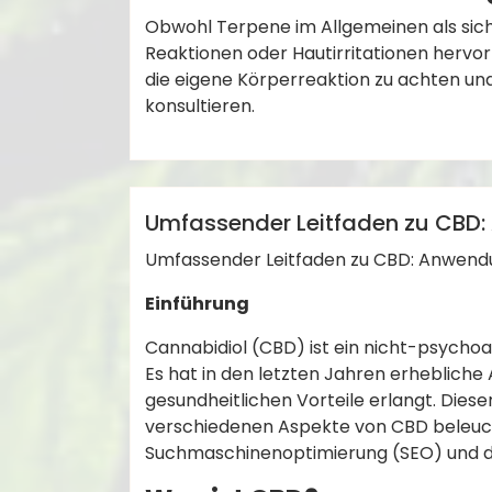
Obwohl Terpene im Allgemeinen als sich
Reaktionen oder Hautirritationen hervor
die eigene Körperreaktion zu achten un
konsultieren.
,
,
,
Angstlinderung
Cannabidiol
CBD
C
,
,
admin
CBD
Schmerzlinderung
SEO Strategien
Anleitungen
Umfassender Leitfaden zu CBD: 
Umfassender Leitfaden zu CBD: Anwendun
Einführung
Cannabidiol (CBD) ist ein nicht-psycho
Es hat in den letzten Jahren erhebliche
gesundheitlichen Vorteile erlangt. Diese
verschiedenen Aspekte von CBD beleucht
Suchmaschinenoptimierung (SEO) und 