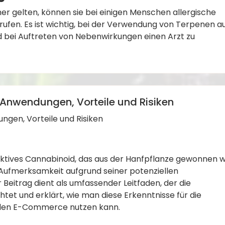
er gelten, können sie bei einigen Menschen allergische
rufen. Es ist wichtig, bei der Verwendung von Terpenen a
d bei Auftreten von Nebenwirkungen einen Arzt zu
,
,
,
,
BD E-Commerce
CBD Öl
CBD Produkte
CBD Risiken
medizinisc
Anwendungen, Vorteile und Risiken
gen, Vorteile und Risiken
aktives Cannabinoid, das aus der Hanfpflanze gewonnen w
 Aufmerksamkeit aufgrund seiner potenziellen
r Beitrag dient als umfassender Leitfaden, der die
et und erklärt, wie man diese Erkenntnisse für die
den E-Commerce nutzen kann.