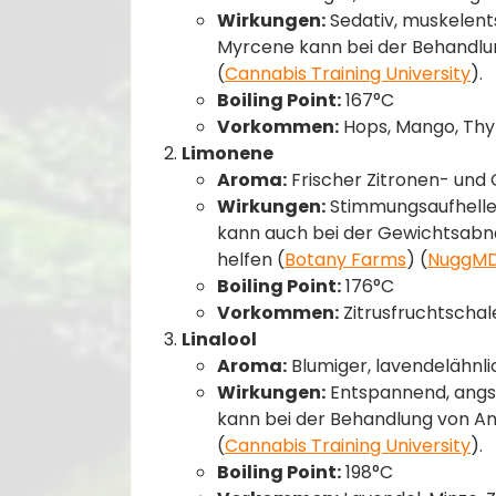
Wirkungen:
Sedativ, muskelen
Myrcene kann bei der Behandlun
(
Cannabis Training University
)​.
Boiling Point:
167°C
Vorkommen:
Hops, Mango, Thy
Limonene
Aroma:
Frischer Zitronen- und
Wirkungen:
Stimmungsaufhellen
kann auch bei der Gewichtsabn
helfen​ (
Botany Farms
)​​ (
NuggM
Boiling Point:
176°C
Vorkommen:
Zitrusfruchtschal
Linalool
Aroma:
Blumiger, lavendelähnli
Wirkungen:
Entspannend, angst
kann bei der Behandlung von An
(
Cannabis Training University
)​.
Boiling Point:
198°C