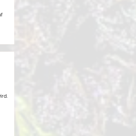
uf
hes
ird.