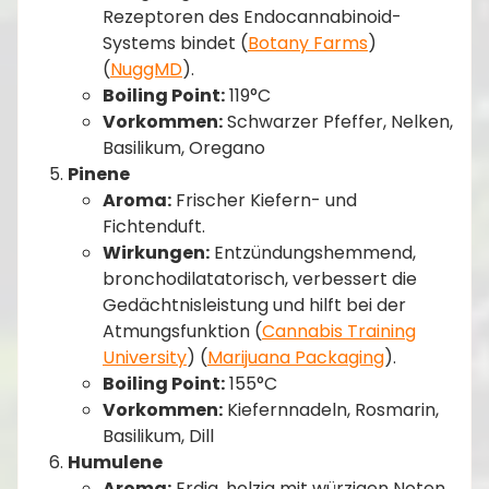
Rezeptoren des Endocannabinoid-
Systems bindet​ (
Botany Farms
)​​
(
NuggMD
)​.
Boiling Point:
119°C
Vorkommen:
Schwarzer Pfeffer, Nelken,
Basilikum, Oregano
Pinene
Aroma:
Frischer Kiefern- und
Fichtenduft.
Wirkungen:
Entzündungshemmend,
bronchodilatatorisch, verbessert die
Gedächtnisleistung und hilft bei der
Atmungsfunktion​ (
Cannabis Training
University
)​​ (
Marijuana Packaging
)​.
Boiling Point:
155°C
Vorkommen:
Kiefernnadeln, Rosmarin,
Basilikum, Dill
Humulene
Aroma:
Erdig, holzig mit würzigen Noten.