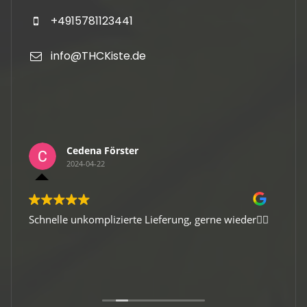
+4915781123441
info@THCKiste.de
Cedena Förster
2024-04-22
Schnelle unkomplizierte Lieferung, gerne wieder👍🏻
Gute 
Viele