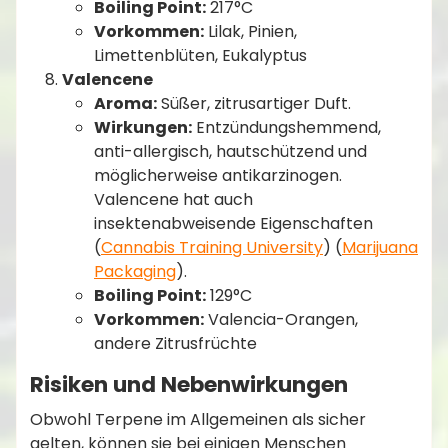
Boiling Point:
217°C
Vorkommen:
Lilak, Pinien,
Limettenblüten, Eukalyptus
Valencene
Aroma:
Süßer, zitrusartiger Duft.
Wirkungen:
Entzündungshemmend,
anti-allergisch, hautschützend und
möglicherweise antikarzinogen.
Valencene hat auch
insektenabweisende Eigenschaften​
(
Cannabis Training University
)​​ (
Marijuana
Packaging
)​.
Boiling Point:
129°C
Vorkommen:
Valencia-Orangen,
andere Zitrusfrüchte
Risiken und Nebenwirkungen
Obwohl Terpene im Allgemeinen als sicher
gelten, können sie bei einigen Menschen