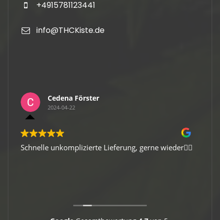
+4915781123441
info@THCKiste.de
Cedena Förster
2024-04-22
Schnelle unkomplizierte Lieferung, gerne wieder👍🏻
Gute 
Viele