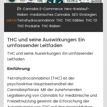
,
Cannabis E-Commerce
Herz-Kreislauf-
,
,
,
Risiken
medizinisches Cannabis
SEO Strategien
,
,
,
,
admin
Tetrahydrocannabinol
THC
THC Edibles
THC Öl
,
THC Produkte
THC Risiken
THC und seine Auswirkungen: Ein
umfassender Leitfaden
THC und seine Auswirkungen: Ein umfassender
Leitfaden
Einführung
Tetrahydrocannabinol (THC) ist der
psychoaktive Hauptbestandteil der
Cannabispflanze. Mit der zunehmenden
Legalisierung von Cannabis für medizinische und
Freizeitnutzung gewinnt die Erforschung der
Auswirkungen von THC auf den menschlichen