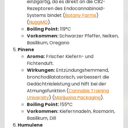
einzigartig, da es direkt an die CB2-
Rezeptoren des Endocannabinoid-
Systems bindet​ (
Botany Farms
)​​
(
NuggMD
)​.
Boiling Point:
119°C
Vorkommen:
Schwarzer Pfeffer, Nelken,
Basilikum, Oregano
Pinene
Aroma:
Frischer Kiefern- und
Fichtenduft.
Wirkungen:
Entzündungshemmend,
bronchodilatatorisch, verbessert die
Gedächtnisleistung und hilft bei der
Atmungsfunktion​ (
Cannabis Training
University
)​​ (
Marijuana Packaging
)​.
Boiling Point:
155°C
Vorkommen:
Kiefernnadeln, Rosmarin,
Basilikum, Dill
Humulene