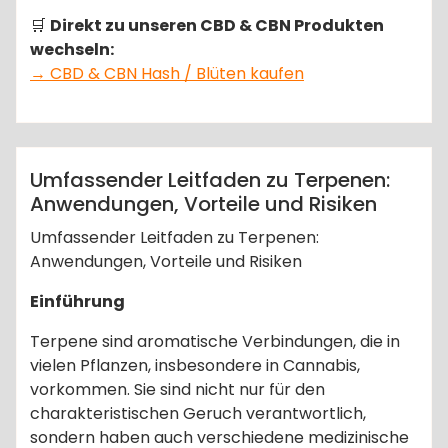
🛒
Direkt zu unseren CBD & CBN Produkten
wechseln:
→ CBD & CBN Hash / Blüten kaufen
,
,
medizinische Terpene
Schmerzlinderung
SEO
,
,
,
Strategien
Terpene
Terpene E-Commerce
admin
,
,
Terpene Risiken
Terpenöle
Terpenprodukte
Anleitungen
Umfassender Leitfaden zu Terpenen:
Anwendungen, Vorteile und Risiken
Umfassender Leitfaden zu Terpenen:
Anwendungen, Vorteile und Risiken
Einführung
Terpene sind aromatische Verbindungen, die in
vielen Pflanzen, insbesondere in Cannabis,
vorkommen. Sie sind nicht nur für den
charakteristischen Geruch verantwortlich,
sondern haben auch verschiedene medizinische