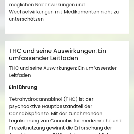
möglichen Nebenwirkungen und
Wechselwirkungen mit Medikamenten nicht zu
,
Cannabis E-Commerce
Herz-Kreislauf-
unterschätzen.
,
,
,
Risiken
medizinisches Cannabis
SEO Strategien
,
,
,
,
admin
Tetrahydrocannabinol
THC
THC Edibles
THC Öl
,
THC Produkte
THC Risiken
Anleitungen
THC und seine Auswirkungen: Ein
umfassender Leitfaden
THC und seine Auswirkungen: Ein umfassender
Leitfaden
Einführung
Tetrahydrocannabinol (THC) ist der
psychoaktive Hauptbestandteil der
Cannabispflanze. Mit der zunehmenden
Legalisierung von Cannabis für medizinische und
Freizeitnutzung gewinnt die Erforschung der