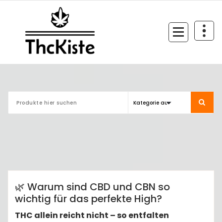
Zum
Inhalt
springen
Finest Quality
admin
Anleitungen
🌿 Warum sind CBD und CBN so
wichtig für das perfekte High?
THC allein reicht nicht – so entfalten