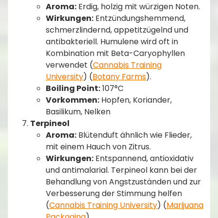
Aroma:
Erdig, holzig mit würzigen Noten.
Wirkungen:
Entzündungshemmend,
schmerzlindernd, appetitzügelnd und
antibakteriell. Humulene wird oft in
Kombination mit Beta-Caryophyllen
verwendet​ (
Cannabis Training
University
)​​ (
Botany Farms
)​.
Boiling Point:
107°C
Vorkommen:
Hopfen, Koriander,
Basilikum, Nelken
Terpineol
Aroma:
Blütenduft ähnlich wie Flieder,
mit einem Hauch von Zitrus.
Wirkungen:
Entspannend, antioxidativ
und antimalarial. Terpineol kann bei der
Behandlung von Angstzuständen und zur
Verbesserung der Stimmung helfen​
(
Cannabis Training University
)​​ (
Marijuana
Packaging
)​.