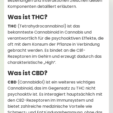
Beziehungen und Interaktionen zwischen diesen
Komponenten detailliert erläutern.
Was ist THC?
THC
(Tetrahydrocannabinol) ist das
bekannteste Cannabinoid in Cannabis und
verantwortlich für die psychoaktiven Effekte, die
oft mit dem Konsum der Pflanze in Verbindung
gebracht werden. Es bindet an die CB1-
Rezeptoren im Gehirn und erzeugt dadurch das
charakteristische „High“.
Was ist CBD?
CBD
(Cannabidiol) ist ein weiteres wichtiges
Cannabinoid, das im Gegensatz zu THC nicht
psychoaktiv ist. Es interagiert hauptsächlich mit
den CB2-Rezeptoren im Immunsystem und
bietet zahlreiche medizinische Vorteile wie
Schmerz- und Entzündungshemmung, ohne das