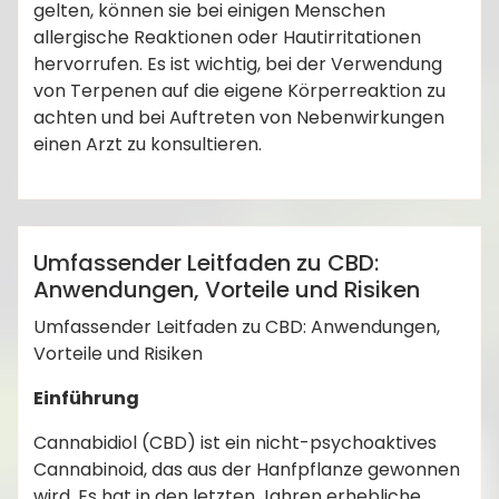
gelten, können sie bei einigen Menschen
allergische Reaktionen oder Hautirritationen
hervorrufen. Es ist wichtig, bei der Verwendung
von Terpenen auf die eigene Körperreaktion zu
achten und bei Auftreten von Nebenwirkungen
,
,
,
Angstlinderung
Cannabidiol
CBD
CBD E-
einen Arzt zu konsultieren.
,
,
,
,
Commerce
CBD Öl
CBD Produkte
CBD Risiken
,
,
admin
medizinisches CBD
Schmerzlinderung
SEO
Strategien
Anleitungen
Umfassender Leitfaden zu CBD:
Anwendungen, Vorteile und Risiken
Umfassender Leitfaden zu CBD: Anwendungen,
Vorteile und Risiken
Einführung
Cannabidiol (CBD) ist ein nicht-psychoaktives
Cannabinoid, das aus der Hanfpflanze gewonnen
wird. Es hat in den letzten Jahren erhebliche