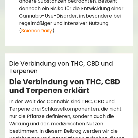
andere Substanzen betrachten, besteht
dennoch ein Risiko für die Entwicklung einer
Cannabis-Use-Disorder, insbesondere bei
regelmäßiger und intensiver Nutzung​
(
ScienceDaily
)​.
,
,
CBD gegen Schmerzen
Entourage-Effekt
,
Medizinische Cannabisprodukte
Terpene in
admin
,
Cannabis
THC und CBD Unterschied
Anleitungen
Die Verbindung von THC, CBD und
Terpenen
Die Verbindung von THC, CBD
und Terpenen erklärt
In der Welt des Cannabis sind THC, CBD und
Terpene drei Schlüsselkomponenten, die nicht
nur die Pflanze definieren, sondern auch die
Wirkung und den medizinischen Nutzen
bestimmen. In diesem Beitrag werden wir die