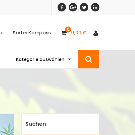
0
m
S
o
r
t
e
n
K
o
m
p
a
s
s
0,00
€
Suchen