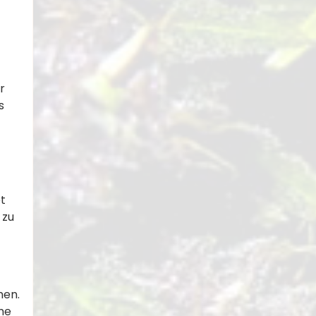
r
s
t
 zu
men.
me