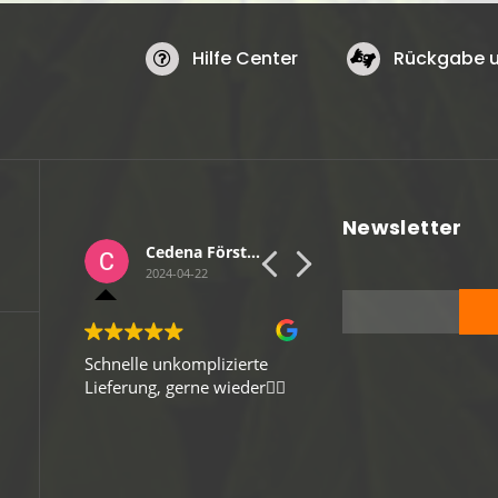
Hilfe Center
Rückgabe u
Newsletter
Cedena Förster
Sebastian Wulf
Jonas Au
2024-04-13
2024-04-03
zierte
Gute Verpackung, schneller
Produkt kam wie besc
ieder👍🏻
Versand, Top-Ware. Vielen
und schnell an.
Dank