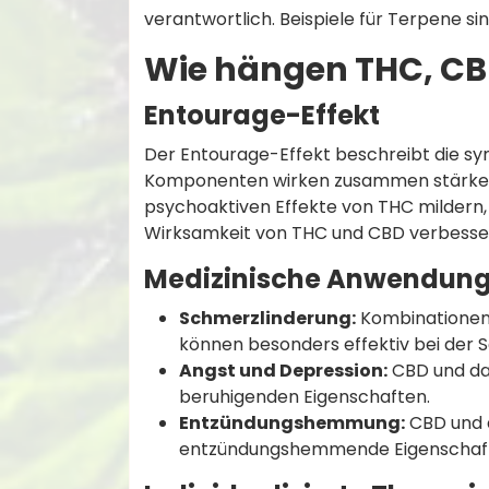
verantwortlich. Beispiele für Terpene sin
Wie hängen THC, C
Entourage-Effekt
Der Entourage-Effekt beschreibt die sy
Komponenten wirken zusammen stärker un
psychoaktiven Effekte von THC milder
Wirksamkeit von THC und CBD verbesse
Medizinische Anwendun
Schmerzlinderung:
Kombinationen
können besonders effektiv bei der 
Angst und Depression:
CBD und das
beruhigenden Eigenschaften.
Entzündungshemmung:
CBD und d
entzündungshemmende Eigenschaf