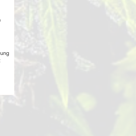
n
zung
t