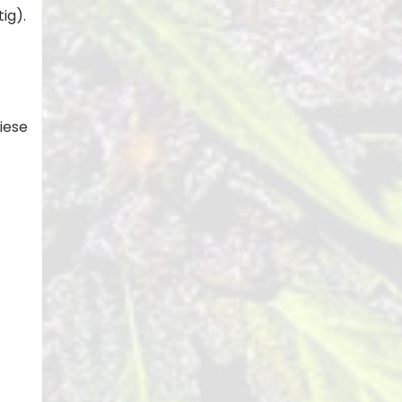
ig).
iese