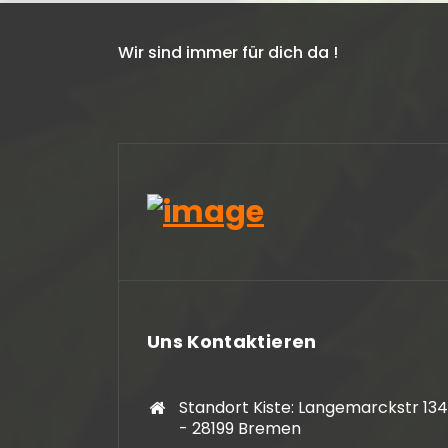
Wir sind immer für dich da !
Hanseatisches Medienbüro
2024-05-13
2024-04-22
Sehr kundenfreundlich!
Schnelle unkompli
Uns Kontaktieren
Lieferung, gerne w
Standort Kiste: Langemarckstr 134
- 28199 Bremen