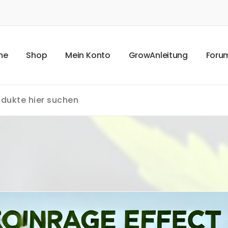
m
e
S
h
o
p
M
e
i
n
K
o
n
t
o
G
r
o
w
A
n
l
e
i
t
u
n
g
F
o
r
u