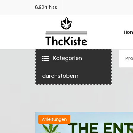
Zum
8.924 hits
Inhalt
springen
H
o
Finest Quality
Kategorien
durchstöbern
Anleitungen