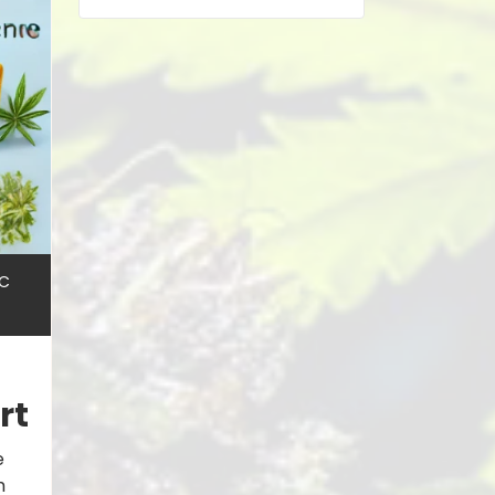
C
rt
e
m