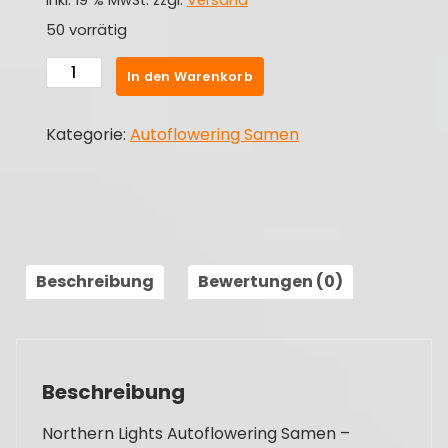
inkl. 19 % MwSt.
zzgl.
Versand
50 vorrätig
Northern
In den Warenkorb
Lights
Autoflowering
Kategorie:
Autoflowering Samen
Samen
Menge
Beschreibung
Bewertungen (0)
Beschreibung
Northern Lights Autoflowering Samen –