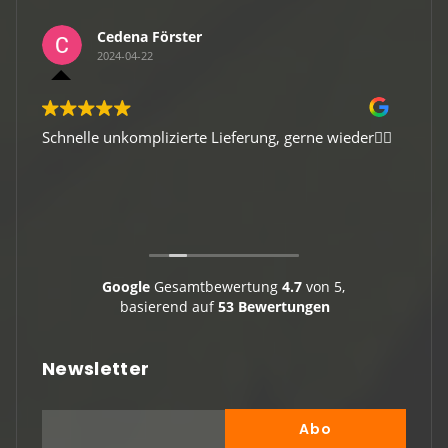
Cedena Förster
2024-04-22
Schnelle unkomplizierte Lieferung, gerne wieder👍🏻
Gute 
Viele
Google
Gesamtbewertung
4.7
von 5,
basierend auf
53 Bewertungen
Newsletter