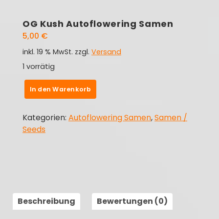
OG Kush Autoflowering Samen
5,00
€
inkl. 19 % MwSt.
zzgl.
Versand
1 vorrätig
OG
In den Warenkorb
Kush
Autoflowering
Kategorien:
Autoflowering Samen
,
Samen /
Samen
Seeds
Menge
Beschreibung
Bewertungen (0)