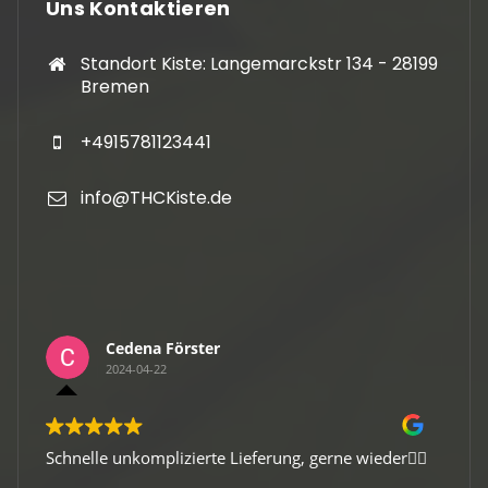
Uns Kontaktieren
Standort Kiste: Langemarckstr 134 - 28199
Bremen
+4915781123441
info@THCKiste.de
Cedena Förster
2024-04-22
Schnelle unkomplizierte Lieferung, gerne wieder👍🏻
Gute 
Viele