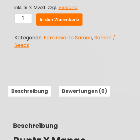
inkl. 19 % MwSt.
zzgl.
Versand
Cannabis
In den Warenkorb
Samen
Runtz
Kategorien:
Feminisierte Samen
,
Samen /
X
Seeds
Mango
|
THCKiste.de
Menge
Beschreibung
Bewertungen (0)
Beschreibung