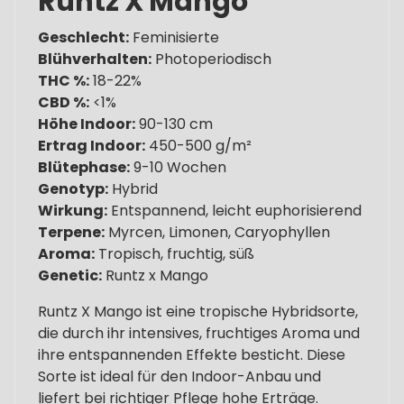
Runtz X Mango
Geschlecht:
Feminisierte
Blühverhalten:
Photoperiodisch
THC %:
18-22%
CBD %:
<1%
Höhe Indoor:
90-130 cm
Ertrag Indoor:
450-500 g/m²
Blütephase:
9-10 Wochen
Genotyp:
Hybrid
Wirkung:
Entspannend, leicht euphorisierend
Terpene:
Myrcen, Limonen, Caryophyllen
Aroma:
Tropisch, fruchtig, süß
Genetic:
Runtz x Mango
Runtz X Mango ist eine tropische Hybridsorte,
die durch ihr intensives, fruchtiges Aroma und
ihre entspannenden Effekte besticht. Diese
Sorte ist ideal für den Indoor-Anbau und
liefert bei richtiger Pflege hohe Erträge.