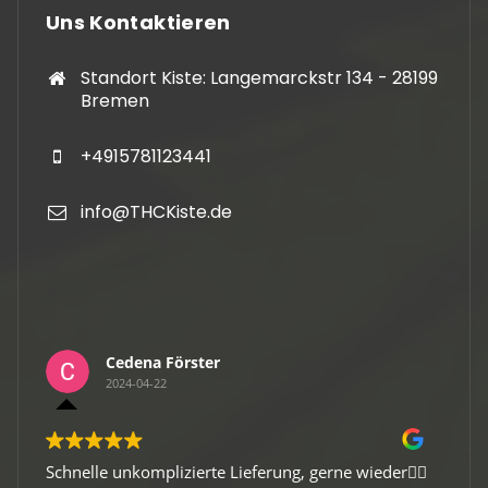
Uns Kontaktieren
Standort Kiste: Langemarckstr 134 - 28199
Bremen
+4915781123441
info@THCKiste.de
örster
Sebastian Wulf
2024-04-13
zierte Lieferung, gerne wieder👍🏻
Gute Verpackung, schneller 