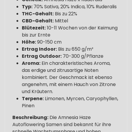
Typ:
70% Sativa, 20% Indica, 10% Ruderalis
THC-Gehalt:
Bis zu 22%
CBD-Gehalt:
Mittel
Blütezeit:
10-11 Wochen von der Keimung
bis zur Ernte
Höhe:
90-150 cm
Ertrag Indoor:
Bis zu 650 g/m²
Ertrag Outdoor:
70-300 g/Pflanze
Aroma:
Ein charakteristisches Aroma,
das erdige und zitrusartige Noten
kombiniert. Der Geschmack ist ebenso
angenehm, mit einem Hauch von Zitrone
und Kräutern.
Terpene:
Limonen, Myrcen, Caryophyllen,
Pinen
Beschreibung:
Die Amnesia Haze
Autoflowering Samen sind bekannt für ihre
schnelle Wachstumsphase und hohen