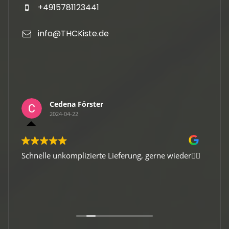
+4915781123441
info@THCKiste.de
Cedena Förster
2024-04-22
Schnelle unkomplizierte Lieferung, gerne wieder👍🏻
Gute 
Viele