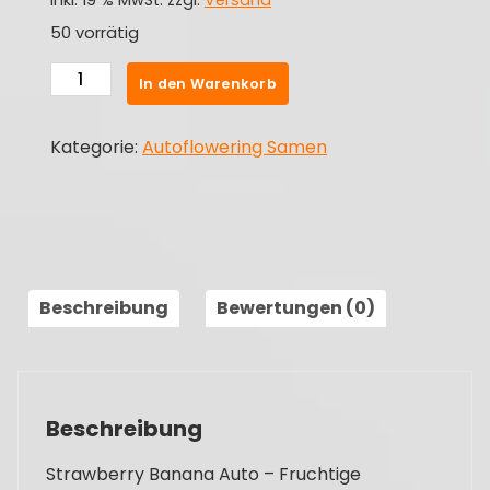
inkl. 19 % MwSt.
zzgl.
Versand
50 vorrätig
Strawberry
In den Warenkorb
Banana
-
Kategorie:
Autoflowering Samen
Autoflowering
Samen
Menge
Beschreibung
Bewertungen (0)
Beschreibung
Strawberry Banana Auto – Fruchtige