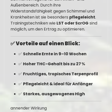
Außenbereich. Durch ihre
Widerstandsfähigkeit gegen Schimmel und
Krankheiten ist sie besonders
pflegeleicht
.
Trainingstechniken wie
LST oder ScrOG
sind
möglich, um den Ertrag zu optimieren.
✅
Vorteile auf einen Blick:
✅
Schnelle Ernte in 9–10 Wochen
✅
Hoher THC-Gehalt bis zu 27 %
✅
Fruchtiges, tropisches Terpenprofil
✅
Pflegeleicht & ideal für Anfänger
✅
Starkes, ausgewogenes High
annender Wirkung