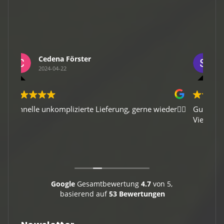
Sebastian Wulf
2024-04-13
eder👍🏻
Gute Verpackung, schneller Versand, Top-Ware.
Pr
Vielen Dank
Google
Gesamtbewertung
4.7
von 5,
basierend auf
53 Bewertungen