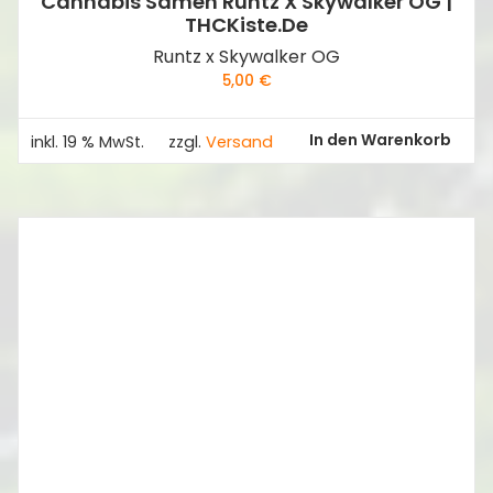
Cannabis Samen Runtz X Skywalker OG |
THCKiste.de
Runtz x Skywalker OG
5,00
€
In den Warenkorb
inkl. 19 % MwSt.
zzgl.
Versand