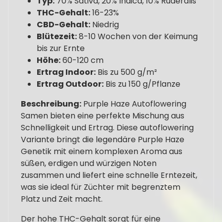
Typ:
70% Sativa, 20% Indica, 10% Ruderalis
THC-Gehalt:
16-23%
CBD-Gehalt:
Niedrig
Blütezeit:
8-10 Wochen von der Keimung
bis zur Ernte
Höhe:
60-120 cm
Ertrag Indoor:
Bis zu 500 g/m²
Ertrag Outdoor:
Bis zu 150 g/Pflanze
Beschreibung:
Purple Haze Autoflowering
Samen bieten eine perfekte Mischung aus
Schnelligkeit und Ertrag. Diese autoflowering
Variante bringt die legendäre Purple Haze
Genetik mit einem komplexen Aroma aus
süßen, erdigen und würzigen Noten
zusammen und liefert eine schnelle Erntezeit,
was sie ideal für Züchter mit begrenztem
Platz und Zeit macht.
Der hohe THC-Gehalt sorgt für eine