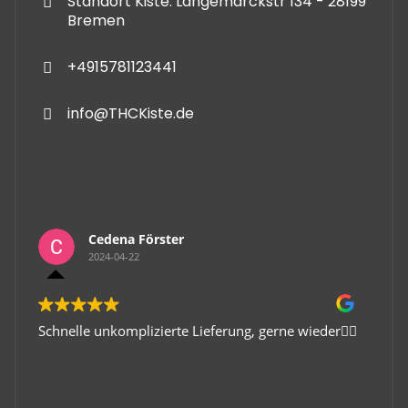
Standort Kiste: Langemarckstr 134 - 28199
Bremen
+4915781123441
info@THCKiste.de
Cedena Förster
2024-04-22
Schnelle unkomplizierte Lieferung, gerne wieder👍🏻
Gute 
Viele