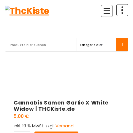
Zum
Inhalt
springen
Finest Quality
Cannabis Samen Garlic X White
Widow | THCKiste.de
5,00
€
inkl. 19 % MwSt.
zzgl.
Versand