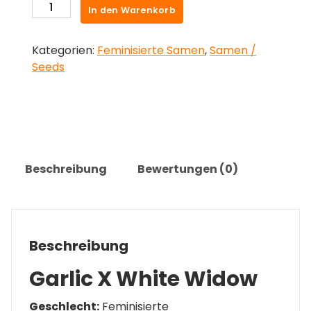
Cannabis
In den Warenkorb
Samen
Garlic
Kategorien:
Feminisierte Samen
,
Samen /
X
Seeds
White
Widow
|
THCKiste.de
Menge
Beschreibung
Bewertungen (0)
Beschreibung
Garlic X White Widow
Geschlecht:
Feminisierte