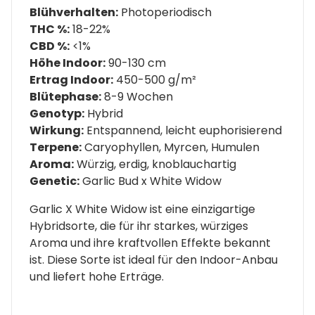
Blühverhalten:
Photoperiodisch
THC %:
18-22%
CBD %:
<1%
Höhe Indoor:
90-130 cm
Ertrag Indoor:
450-500 g/m²
Blütephase:
8-9 Wochen
Genotyp:
Hybrid
Wirkung:
Entspannend, leicht euphorisierend
Terpene:
Caryophyllen, Myrcen, Humulen
Aroma:
Würzig, erdig, knoblauchartig
Genetic:
Garlic Bud x White Widow
Garlic X White Widow ist eine einzigartige
Hybridsorte, die für ihr starkes, würziges
Aroma und ihre kraftvollen Effekte bekannt
ist. Diese Sorte ist ideal für den Indoor-Anbau
und liefert hohe Erträge.