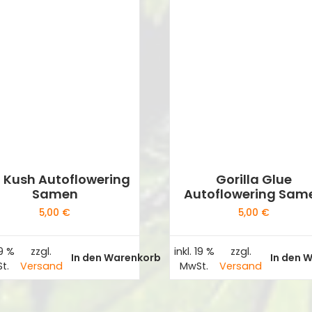
 Kush Autoflowering
Gorilla Glue
Samen
Autoflowering Sam
5,00
€
5,00
€
19 %
zzgl.
inkl. 19 %
zzgl.
In den Warenkorb
In den 
t.
Versand
MwSt.
Versand