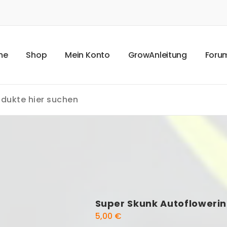
m
e
S
h
o
p
M
e
i
n
K
o
n
t
o
G
r
o
w
A
n
l
e
i
t
u
n
g
F
o
r
u
Super Skunk Autofloweri
5,00
€