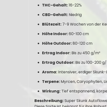
THC-Gehalt:
16-22%
CBD-Gehalt:
Niedrig
Blütezeit:
7-9 Wochen von der Kei
Höhe Indoor:
60-100 cm
Höhe Outdoor:
80-120 cm
Ertrag Indoor:
Bis zu 450 g/m²
Ertrag Outdoor:
Bis zu 100-200 g/
Aroma:
Intensiver, erdiger Skunk-
Terpene:
Myrcen, Caryophyllen, 
Wirkung:
Tief entspannend, körper
Beschreibung:
Super Skunk Autoflowe
Diese Sorte ist bekannt für ihre Robust