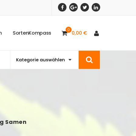
0
m
S
o
r
t
e
n
K
o
m
p
a
s
s
0,00
€
ng Samen