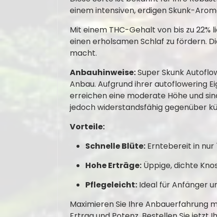
einem intensiven, erdigen Skunk-Aroma
Mit einem THC-Gehalt von bis zu 22% li
einen erholsamen Schlaf zu fördern. D
macht.
Anbauhinweise:
Super Skunk Autoflowe
Anbau. Aufgrund ihrer autoflowering E
erreichen eine moderate Höhe und sind
jedoch widerstandsfähig gegenüber küh
Vorteile:
Schnelle Blüte:
Erntebereit in nu
Hohe Erträge:
Üppige, dichte Kno
Pflegeleicht:
Ideal für Anfänger u
Maximieren Sie Ihre Anbauerfahrung mi
Ertrag und Potenz. Bestellen Sie jetzt