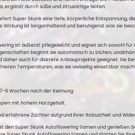
, ergänzt durch süße und zitrusartige Noten.
efert Super Skunk eine tiefe, körperliche Entspannung, di
ie Wirkung ist langanhaltend und beruhigend, was sie bes
ring ist äußerst pflegeleicht und eignet sich sowohl für
igenschaften beginnt sie automatisch zu blühen, unabhäng
 daher auch für diskrete Anbauprojekte geeignet. Sie be
leren Temperaturen, was sie vielseitig einsetzbar macht
r 7-9 Wochen nach der Keimung.
spen mit hohem Harzgehalt.
nd erfahrene Züchter aufgrund ihrer Robustheit und Wider
t den Super Skunk Autoflowering Samen und genießen Sie
 Ihre Super Skunk Autoflowering Samen und starten Sie Ihr