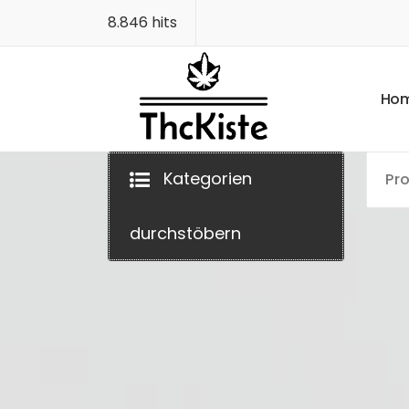
Zum
8.846 hits
Inhalt
springen
H
o
Finest Quality
Kategorien
durchstöbern