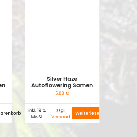
Silver Haze
en
Autoflowering Samen
5,00
€
inkl. 19 %
zzgl.
Warenkorb
Weiterlesen
MwSt.
Versand