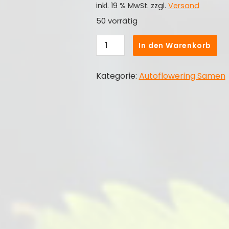
inkl. 19 % MwSt.
zzgl.
Versand
50 vorrätig
Super
In den Warenkorb
Skunk
Autoflowering
Kategorie:
Autoflowering Samen
Samen
Menge