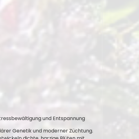
 Stressbewältigung und Entspannung
därer Genetik und moderner Züchtung.
ntwickeln dichte, harzige Blüten mit