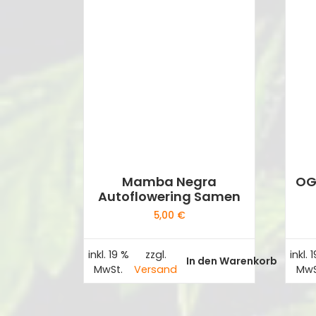
Mamba Negra
OG
Autoflowering Samen
5,00
€
inkl. 19 %
zzgl.
inkl. 
In den Warenkorb
MwSt.
Versand
MwS