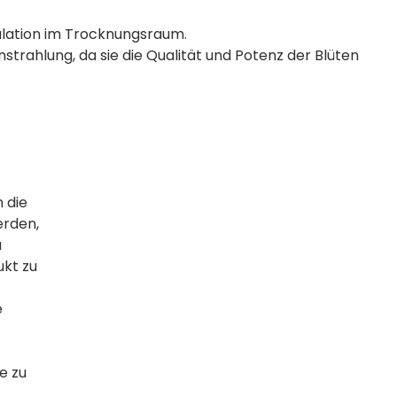
kulation im Trocknungsraum.
strahlung, da sie die Qualität und Potenz der Blüten
 die
erden,
u
kt zu
e
e zu