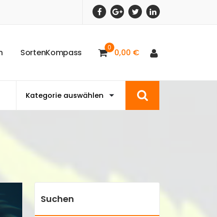
0
m
S
o
r
t
e
n
K
o
m
p
a
s
s
0,00
€
Suchen