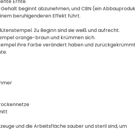
tente Ernte.
Gehalt beginnt abzunehmen, und CBN (ein Abbauproduk
einem beruhigenderen Effekt führt.
lütenstempel. Zu Beginn sind sie weiß und aufrecht.
stempel orange-braun und krümmen sich.
tempel ihre Farbe verändert haben und zurückgekrümm
nte.
immer
rockennetze
nitt
rkzeuge und die Arbeitsfläche sauber und steril sind, um