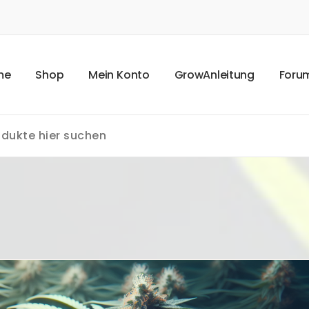
m
e
S
h
o
p
M
e
i
n
K
o
n
t
o
G
r
o
w
A
n
l
e
i
t
u
n
g
F
o
r
u