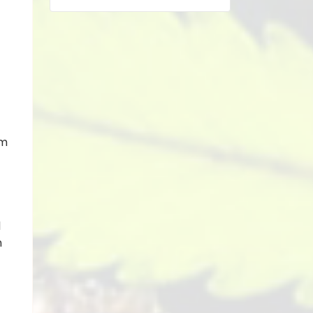
im
d
n