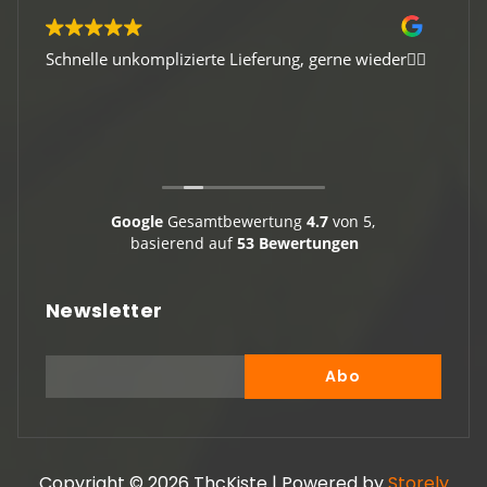
Schnelle unkomplizierte Lieferung, gerne wieder👍🏻
Gute 
Viele
Google
Gesamtbewertung
4.7
von 5,
basierend auf
53 Bewertungen
Newsletter
Copyright © 2026 ThcKiste | Powered by
Storely