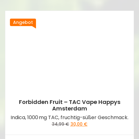
Angebot
Forbidden Fruit – TAC Vape Happys
Amsterdam
Indica, 1000 mg TAC, fruchtig-süßer Geschmack.
Ursprünglicher
Aktueller
34,99
€
30,00
€
Preis
Preis
war:
ist: