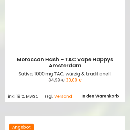
Moroccan Hash – TAC Vape Happys
Amsterdam
Sativa, 1000 mg TAC, würzig & traditionell.
Ursprünglicher
Aktueller
34,99
€
30,00
€
Preis
Preis
war:
ist:
In den Warenkorb
inkl. 19 % MwSt.
zzgl.
Versand
34,99 €
30,00 €.
Angebot