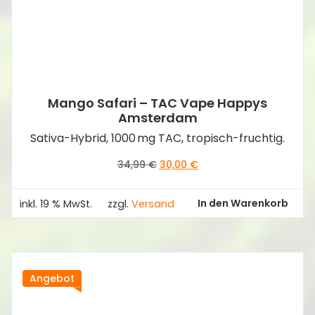
Mango Safari – TAC Vape Happys
Amsterdam
Sativa-Hybrid, 1000 mg TAC, tropisch-fruchtig.
Ursprünglicher
Aktueller
34,99
€
30,00
€
Preis
Preis
war:
ist:
In den Warenkorb
inkl. 19 % MwSt.
zzgl.
Versand
34,99 €
30,00 €.
Angebot