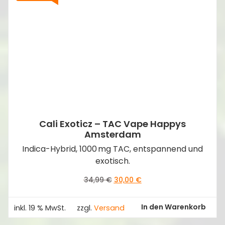
Cali Exoticz – TAC Vape Happys
Amsterdam
Indica-Hybrid, 1000 mg TAC, entspannend und
exotisch.
Ursprünglicher
Aktueller
34,99
€
30,00
€
Preis
Preis
war:
ist:
In den Warenkorb
inkl. 19 % MwSt.
zzgl.
Versand
34,99 €
30,00 €.