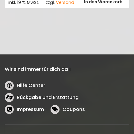
In den Warenkorb
inkl. 19 % MwSt.
zzgl.
Versand
34,99 €
30,00 €.
Wir sind immer für dich da !
Hilfe Center
Rückgabe und Erstattung
Impressum
Coupons