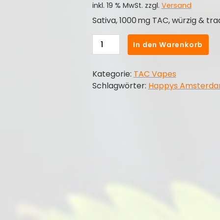
Preis
Preis
inkl. 19 % MwSt.
zzgl.
Versand
war:
ist:
Sativa, 1000 mg TAC, würzig & tradi
34,99 €
30,00 €.
Moroccan
In den Warenkorb
Hash
–
Kategorie:
TAC Vapes
TAC
Schlagwörter:
Happys Amsterd
Vape
Happys
Amsterdam
Menge