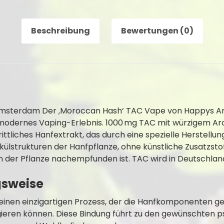
Beschreibung
Bewertungen (0)
sterdam Der ‚Moroccan Hash‘ TAC Vape von Happys Am
 modernes Vaping-Erlebnis. 1000 mg TAC mit würzigem A
hrittliches Hanfextrakt, das durch eine spezielle Herstell
külstrukturen der Hanfpflanze, ohne künstliche Zusatzstof
n der Pflanze nachempfunden ist. TAC wird in Deutschland
gsweise
einen einzigartigen Prozess, der die Hanfkomponenten gezie
ieren können. Diese Bindung führt zu den gewünschten ps