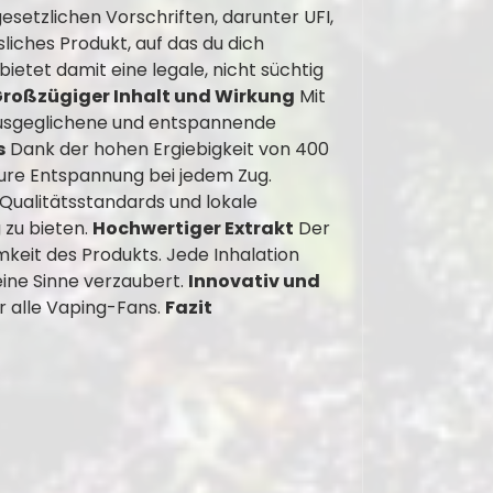
etzlichen Vorschriften, darunter UFI,
liches Produkt, auf das du dich
etet damit eine legale, nicht süchtig
roßzügiger Inhalt und Wirkung
Mit
ausgeglichene und entspannende
s
Dank der hohen Ergiebigkeit von 400
pure Entspannung bei jedem Zug.
 Qualitätsstandards und lokale
 zu bieten.
Hochwertiger Extrakt
Der
keit des Produkts. Jede Inhalation
eine Sinne verzaubert.
Innovativ und
r alle Vaping-Fans.
Fazit