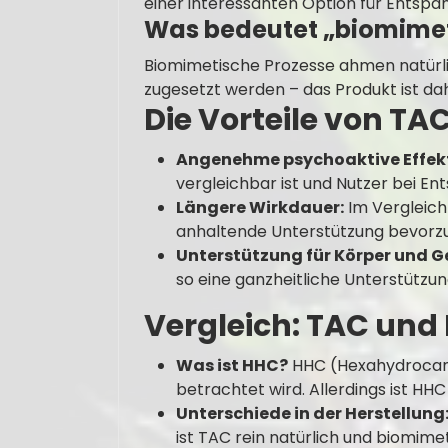
einer interessanten Option für Ents
Was bedeutet „biomime
Biomimetische Prozesse ahmen natürlic
zugesetzt werden – das Produkt ist da
Die Vorteile von TA
Angenehme psychoaktive Effek
vergleichbar ist und Nutzer bei E
Längere Wirkdauer:
Im Vergleich 
anhaltende Unterstützung bevorz
Unterstützung für Körper und Ge
so eine ganzheitliche Unterstützun
Vergleich: TAC und
Was ist HHC?
HHC (Hexahydrocanna
betrachtet wird. Allerdings ist HH
Unterschiede in der Herstellung
ist TAC rein natürlich und biomimet