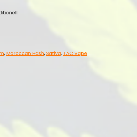
tionell.
am
,
Moroccan Hash
,
Sativa
,
TAC Vape