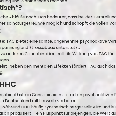
pannung und Wohlbefinden machen.
tisch“?
he Abläufe nach. Das bedeutet, dass bei der Herstellun
her so naturgetreu wie möglich und schöpft die vollen Vo
C
te:
TAC bietet eine sanfte, angenehme psychoaktive Wir
ntspannung und Stressabbau unterstützt.
zu anderen Cannabinoiden hält die Wirkung von TAC länger
ugen.
ist:
Neben den mentalen Effekten fördert TAC auch das 
g.
 HHC
binol) ist ein Cannabinoid mit starken psychoaktiven Eff
C in Deutschland mittlerweile verboten.
:
Während HHC häufig synthetisch hergestellt wird und kün
isch produziert – ein Pluspunkt für diejenigen, die Wert 