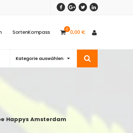
0
m
S
o
r
t
e
n
K
o
m
p
a
s
s
0,00
€
pe Happys Amsterdam