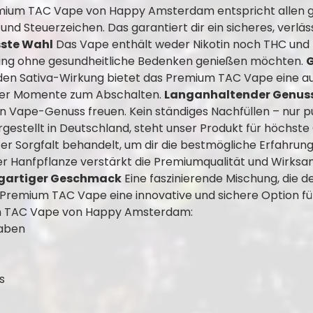
ium TAC Vape von Happy Amsterdam entspricht allen ges
 Steuerzeichen. Das garantiert dir ein sicheres, verläss
ste Wahl
Das Vape enthält weder Nikotin noch THC und bi
aping ohne gesundheitliche Bedenken genießen möchten.
G
nden Sativa-Wirkung bietet das Premium TAC Vape eine 
oder Momente zum Abschalten.
Langanhaltender Genus
en Vape-Genuss freuen. Kein ständiges Nachfüllen – nur 
gestellt in Deutschland, steht unser Produkt für höchste
ter Sorgfalt behandelt, um dir die bestmögliche Erfahrung
r Hanfpflanze verstärkt die Premiumqualität und Wirksam
igartiger Geschmack
Eine faszinierende Mischung, die d
 Premium TAC Vape eine innovative und sichere Option fü
m TAC Vape von Happy Amsterdam:
gaben
s