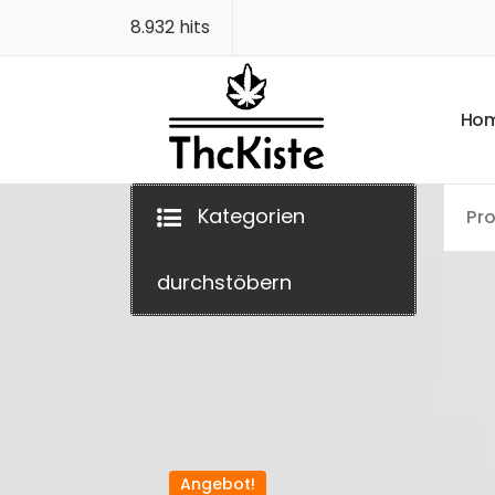
Zum
8.932 hits
Inhalt
springen
H
o
Finest Quality
Kategorien
durchstöbern
Angebot!