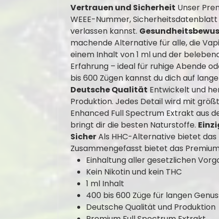
Vertrauen und Sicherheit
Unser Prem
WEEE-Nummer, Sicherheitsdatenblatt und
verlassen kannst.
Gesundheitsbewus
machende Alternative für alle, die V
einem Inhalt von 1 ml und der belebe
Erfahrung – ideal für ruhige Abende 
bis 600 Zügen kannst du dich auf lang
Deutsche Qualität
Entwickelt und her
Produktion. Jedes Detail wird mit größ
Enhanced Full Spectrum Extrakt aus de
bringt dir die besten Naturstoffe.
Einz
Sicher
Als HHC-Alternative bietet das
Zusammengefasst bietet das Premiu
Einhaltung aller gesetzlichen Vor
Kein Nikotin und kein THC
1 ml Inhalt
400 bis 600 Züge für langen Genus
Deutsche Qualität und Produktion
Premium Full Spectrum Extrakt