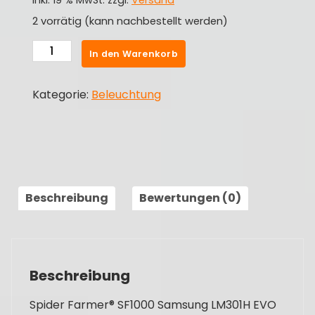
inkl. 19 % MwSt.
zzgl.
Versand
2 vorrätig (kann nachbestellt werden)
Spider
In den Warenkorb
Farmer®
SF1000
Kategorie:
Beleuchtung
Samsung
LM301H
EVO
LED
Grow
Light
Beschreibung
Bewertungen (0)
Menge
Beschreibung
Spider Farmer® SF1000 Samsung LM301H EVO