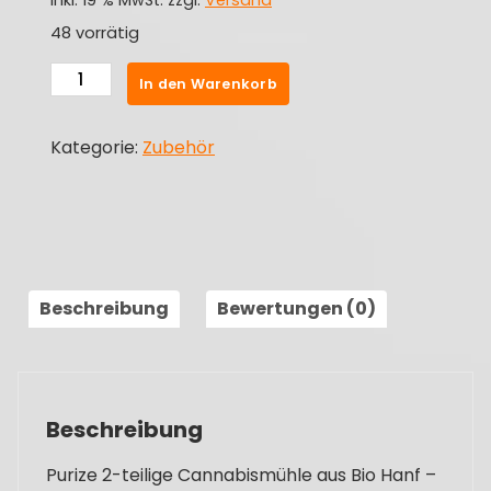
inkl. 19 % MwSt.
zzgl.
Versand
48 vorrätig
Purize
In den Warenkorb
2-
teilige
Kategorie:
Zubehör
Cannabismühle
aus
Bio
Hanf
Menge
Beschreibung
Bewertungen (0)
Beschreibung
Purize 2-teilige Cannabismühle aus Bio Hanf –