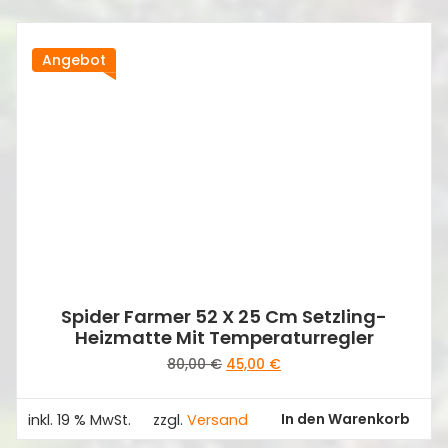
Angebot
Spider Farmer 52 X 25 Cm Setzling-
Heizmatte Mit Temperaturregler
Ursprünglicher
Aktueller
80,00
€
45,00
€
Preis
Preis
war:
ist:
In den Warenkorb
inkl. 19 % MwSt.
zzgl.
Versand
80,00 €
45,00 €.