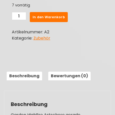
7 vorrätig
Garden
In den Warenkorb
HighPro
Astschere
Artikelnummer:
A2
gerade
Kategorie:
Zubehör
Menge
Beschreibung
Bewertungen (0)
Beschreibung
Garden HighPro Astschere gerade