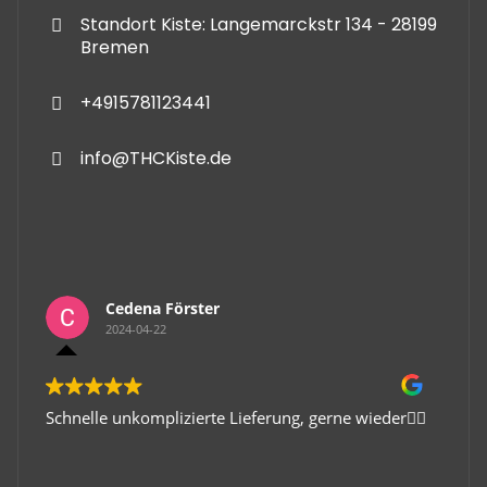
Standort Kiste: Langemarckstr 134 - 28199
Bremen
+4915781123441
info@THCKiste.de
Cedena Förster
2024-04-22
Schnelle unkomplizierte Lieferung, gerne wieder👍🏻
Gute 
Viele