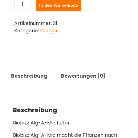
Biobizz
In den Warenkorb
Alg-
A-
Artikelnummer:
21
Mic
Kategorie:
Dünger
1
Liter
Menge
Beschreibung
Bewertungen (0)
Beschreibung
Biobizz Alg-A-Mic 1 Liter
Biobizz Alg-A-Mic macht die Pflanzen nach