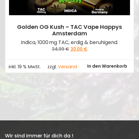
Golden OG Kush – TAC Vape Happys
Amsterdam
Indica, 1000 mg TAC, erdig & beruhigend.
Ursprünglicher
Aktueller
34,99
€
30,00
€
Preis
Preis
war:
ist:
In den Warenkorb
inkl. 19 % MwSt.
zzgl.
Versand
34,99 €
30,00 €.
Wir sind immer für dich da !