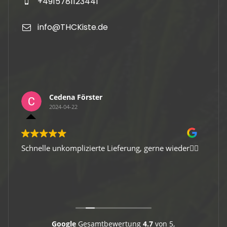
+4915781123441
info@THCKiste.de
Cedena Förster
2024-04-22
Schnelle unkomplizierte Lieferung, gerne wieder👍🏻
Gute 
Viele
Google
Gesamtbewertung
4.7
von 5,