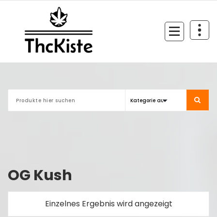
Zum
Inhalt
springen
Finest Quality
OG Kush
Einzelnes Ergebnis wird angezeigt