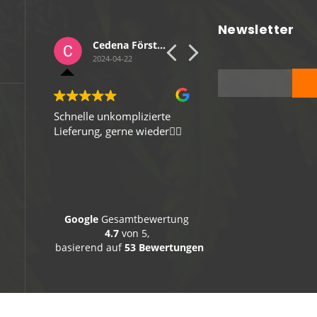
Newsletter
Hanseatisches Medienbüro
Cedena Förster
Sebastian Wulf
2024-04-22
2024-04-13
ich!
Schnelle unkomplizierte
Gute Verpackung, schne
Lieferung, gerne wieder👍🏻
Versand, Top-Ware. Vie
Dank
Google
Gesamtbewertung
4.7
von 5,
basierend auf
53 Bewertungen