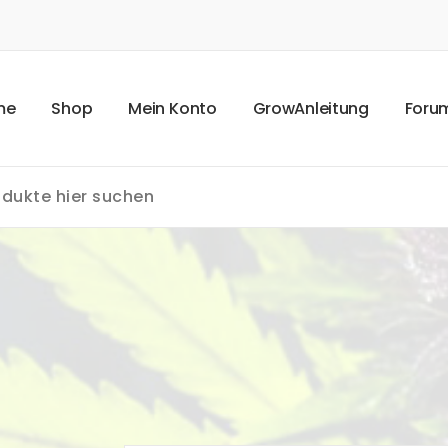
m
e
S
h
o
p
M
e
i
n
K
o
n
t
o
G
r
o
w
A
n
l
e
i
t
u
n
g
F
o
r
u