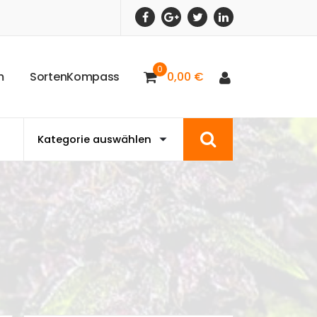
0
m
S
o
r
t
e
n
K
o
m
p
a
s
s
0,00
€