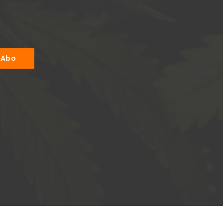
Jonas Augustin
anne o shaughnessy
2024-04-03
2024-02-01
ller
Produkt kam wie beschrieben
Alles super !!
len
und schnell an.