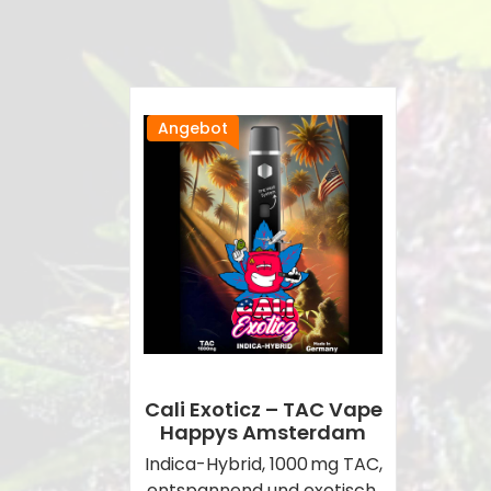
Angebot
Cali Exoticz – TAC Vape
Happys Amsterdam
Indica-Hybrid, 1000 mg TAC,
entspannend und exotisch.