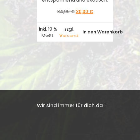
Ursprünglicher
Aktueller
34,99
€
30,00
€
Preis
Preis
war:
ist:
inkl. 19 %
zzgl.
34,99 €
30,00 €.
In den Warenkorb
MwSt.
Versand
Wir sind immer für dich da !