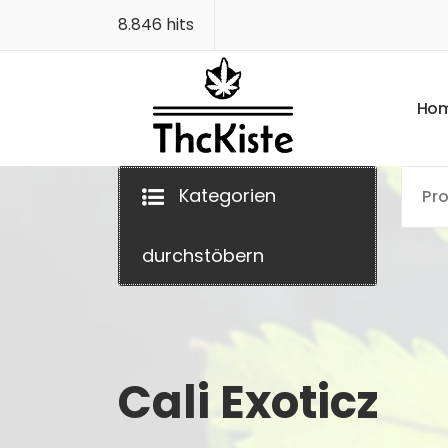
Zum
8.846 hits
Inhalt
springen
H
o
Finest Quality
Kategorien
durchstöbern
Cali Exoticz